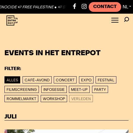
CONTACT
NL
STINE ●
🍉 STOP GENOCIDE 🍉 FREE PALESTINE ●
🍉 STOP GENOCIDE 
▼
EVENTS IN HET ENTREPOT
FILTER:
ALLES
CAFÉ-AVOND
CONCERT
EXPO
FESTIVAL
FILMSCREENING
INFOSESSIE
MEET-UP
PARTY
ROMMELMARKT
WORKSHOP
VERLEDEN
JULI