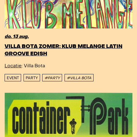
do. 13 aug.
VILLA BOTA ZOMER: KLUB MELANGE LATIN
GROOVE EDISH
Locatie
: Villa Bota
EVENT
PARTY
#PARTY
#VILLA BOTA