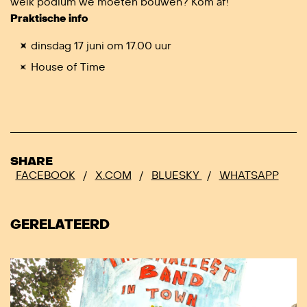
welk podium we moeten bouwen? Kom af!
Praktische info
dinsdag 17 juni om 17.00 uur
House of Time
SHARE
FACEBOOK
/
X.COM
/
BLUESKY
/
WHATSAPP
GERELATEERD