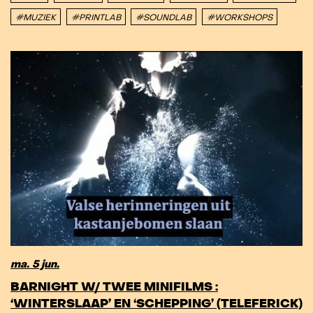
#MUZIEK
#PRINTLAB
#SOUNDLAB
#WORKSHOPS
ma. 5 jun.
BARNIGHT W/ TWEE MINIFILMS :
‘WINTERSLAAP’ EN ‘SCHEPPING’ (TELEFERICK)