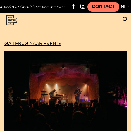
CONTACT
NL
 STOP GENOCIDE 🍉 FREE PALESTINE ●
🍉 STOP GENOCIDE 🍉 FREE P
▼
GA TERUG NAAR EVENTS