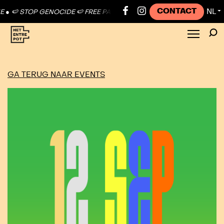
CONTACT
NL
🍉 STOP GENOCIDE 🍉 FREE PALESTINE ●
🍉 STOP GENOCIDE 🍉 FREE
▼
GA TERUG NAAR EVENTS