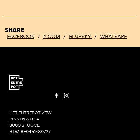
SHARE
FACEBOOK
/
X.COM
/
BLUESKY
/
WHATSAPP
HET ENTREPOT VZW
BINNENWEG 4
8000 BRUGGE
BTW: BE0476480727