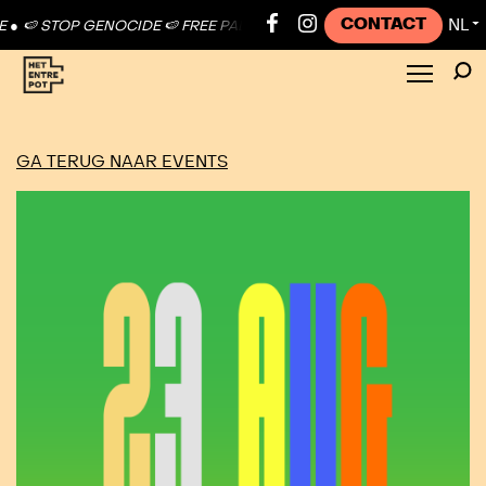
CONTACT
NL
●
🍉 STOP GENOCIDE 🍉 FREE PALESTINE ●
🍉 STOP GENOCIDE 🍉 FRE
▼
GA TERUG NAAR EVENTS