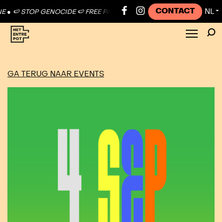
CONTACT
NL
●
🍉 STOP GENOCIDE 🍉 FREE PALESTINE ●
🍉 STOP GENOCIDE 🍉 FREE
▼
GA TERUG NAAR EVENTS