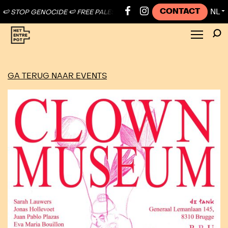
CONTACT
NL
 STOP GENOCIDE 🍉 FREE PALESTINE ●
🍉 STOP GENOCIDE 🍉 FREE PA
▼
GA TERUG NAAR EVENTS