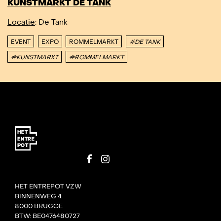
KUNSTMARKT DE TANK
Locatie
: De Tank
EVENT
EXPO
ROMMELMARKT
#DE TANK
#KUNSTMARKT
#ROMMELMARKT
HET ENTREPOT VZW
BINNENWEG 4
8000 BRUGGE
BTW: BE0476480727