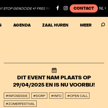
CONTACT
NL
NOCIDE 🍉 FREE PALESTINE ●
🍉 STOP GENOCIDE 🍉 FREE PALEST
▼
S
AGENDA
ZAAL HUREN
MEER
DIT EVENT NAM PLAATS OP
29/04/2025 EN IS NU VOORBIJ!
#INFOSESSIE
#DORP
#INFO
#OPEN CALL
#ZOMERFESTIVAL