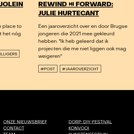
JOLEIN
REWIND ⏯️ FORWARD:
JULIE HURTECANT
e place to
Een jaaroverzicht over en door Brugse
dt het nóg
jongeren die 2021 mee gekleurd
hebben. "Ik heb geleerd dat ik
projecten die me niet liggen ook mag
ILLIGERS
weigeren"
#POST
#JAAROVERZICHT
ONZE NIEUWSBRIEF
DORP: DIY-FESTIVAL
CONTACT
KONVOOI