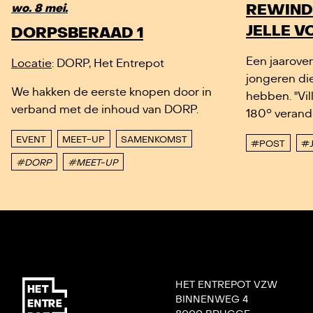
REWIND
wo. 8 mei.
JELLE V
DORPSBERAAD 1
Een jaarove
Locatie
: DORP, Het Entrepot
jongeren di
We hakken de eerste knopen door in
hebben. "Vil
verband met de inhoud van DORP.
180° verand
EVENT
MEET-UP
SAMENKOMST
#POST
#
#DORP
#MEET-UP
HET ENTREPOT VZW
BINNENWEG 4