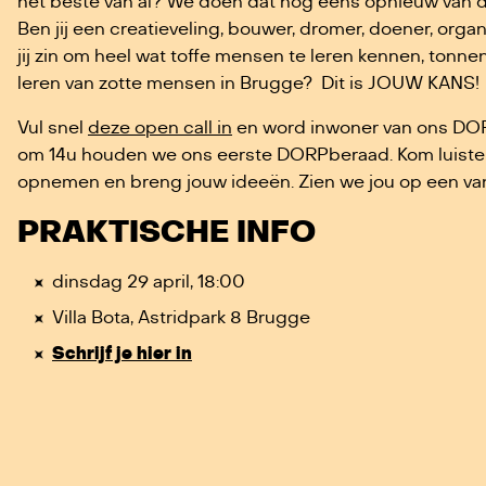
het beste van al? We doen dat nog eens opnieuw van d
Ben jij een creatieveling, bouwer, dromer, doener, orga
jij zin om heel wat toffe mensen te leren kennen, tonne
leren van zotte mensen in Brugge?
Dit is JOUW KANS!
Vul snel
deze open call in
en word inwoner van ons DO
om 14u houden we ons eerste DORPberaad. Kom luisteren
opnemen en breng jouw ideeën. Zien we jou op een 
PRAKTISCHE INFO
dinsdag 29 april, 18:00
Villa Bota, Astridpark 8 Brugge
Schrijf je hier in