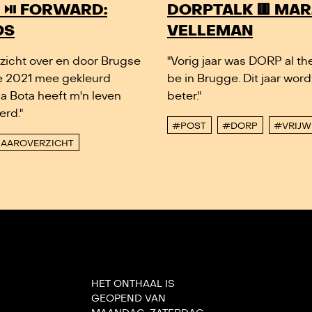
 ⏯️ FORWARD:
DORPTALK 🟥 MAR
OS
VELLEMAN
rzicht over en door Brugse
"Vorig jaar was DORP al th
e 2021 mee gekleurd
be in Brugge. Dit jaar wor
la Bota heeft m'n leven
beter."
erd."
#POST
#DORP
#VRIJW
JAAROVERZICHT
HET ONTHAAL IS
GEOPEND VAN