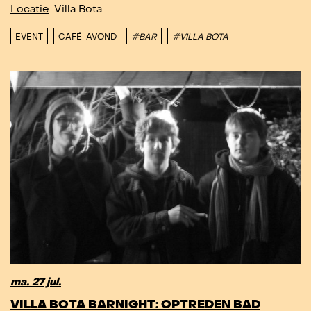
Locatie
: Villa Bota
EVENT
CAFÉ-AVOND
#BAR
#VILLA BOTA
ma. 27 jul.
VILLA BOTA BARNIGHT: OPTREDEN BAD