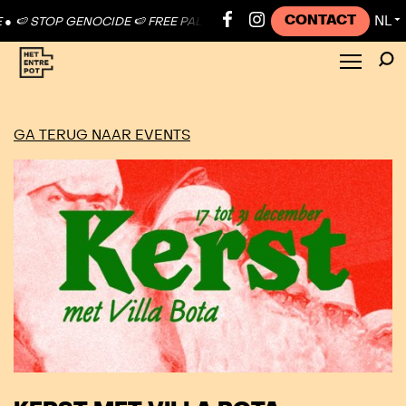
CONTACT
NL
🍉 STOP GENOCIDE 🍉 FREE PALESTINE ●
🍉 STOP GENOCIDE 🍉 FREE 
▼
GA TERUG NAAR EVENTS