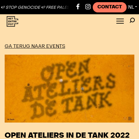
CONTACT
NL
STOP GENOCIDE 🍉 FREE PALESTINE ●
🍉 STOP GENOCIDE 🍉 FREE PAL
▼
GA TERUG NAAR EVENTS
OPEN ATELIERS IN DE TANK 2022