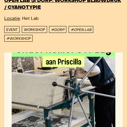
OPEN LAB @ DORP: WORKSHOP BLAUWDRUK
/ CYANOTYPIE
Locatie
: Het Lab
EVENT
WORKSHOP
#DORP
#OPEN LAB
#WORKSHOP