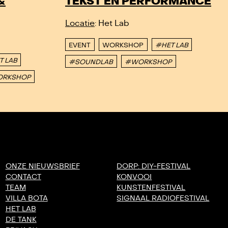
&
TEKST EN PERFORMANCE
Locatie
: Het Lab
EVENT
WORKSHOP
#HET LAB
T LAB
#SOUNDLAB
#WORKSHOP
RKSHOP
ONZE NIEUWSBRIEF
DORP: DIY-FESTIVAL
CONTACT
KONVOOI
TEAM
KUNSTENFESTIVAL
VILLA BOTA
SIGNAAL RADIOFESTIVAL
HET LAB
DE TANK