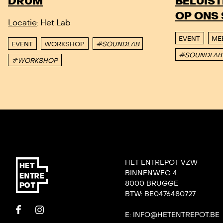
DRUM
BELUIS
OP ONS 
Locatie
: Het Lab
EVENT
ME
EVENT
WORKSHOP
#SOUNDLAB
#SOUNDLAB
#WORKSHOP
HET ENTREPOT VZW
BINNENWEG 4
8000 BRUGGE
BTW: BE0476480727
E: INFO@HETENTREPOT.BE