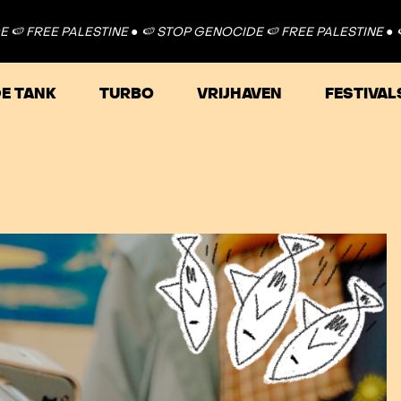
 PALESTINE ●
🍉 STOP GENOCIDE 🍉 FREE PALESTINE ●
🍉 STOP 
E TANK
TURBO
VRIJHAVEN
FESTIVAL