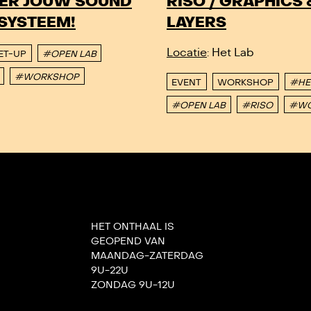
TER JOUW SOUND
RISO / GRAPHICS 
SYSTEEM!
LAYERS
Locatie
: Het Lab
ET-UP
#OPEN LAB
#WORKSHOP
EVENT
WORKSHOP
#HE
#OPEN LAB
#RISO
#WO
HET ONTHAAL IS
GEOPEND VAN
MAANDAG-ZATERDAG
9U-22U
ZONDAG 9U-12U