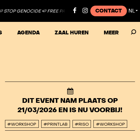
CONTACT
NL
GENOCIDE 🍉 FREE PALESTINE ●
🍉 STOP GENOCIDE 🍉 FREE PALE
▼
S
AGENDA
ZAAL HUREN
MEER
DIT EVENT NAM PLAATS OP
21/03/2026 EN IS NU VOORBIJ!
#WORKSHOP
#PRINTLAB
#RISO
#WORKSHOP