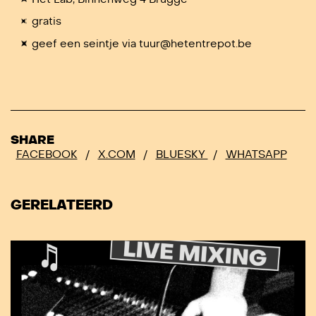
gratis
geef een seintje via tuur@hetentrepot.be
SHARE
FACEBOOK
/
X.COM
/
BLUESKY
/
WHATSAPP
GERELATEERD