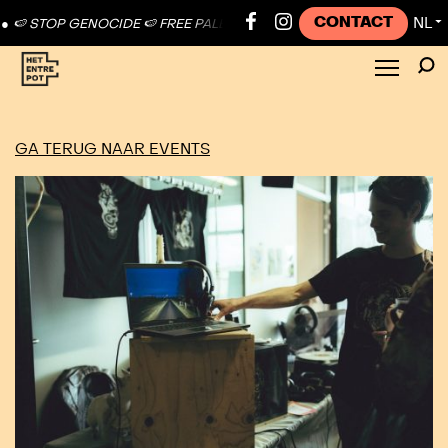
CONTACT
NL
 STOP GENOCIDE 🍉 FREE PALESTINE ●
🍉 STOP GENOCIDE 🍉 FREE P
▼
GA TERUG NAAR EVENTS