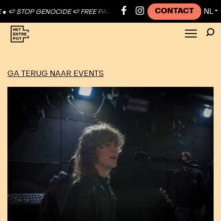
CONTACT
NL
🍉 STOP GENOCIDE 🍉 FREE PALESTINE ●
🍉 STOP GENOCIDE 🍉 FREE 
▼
GA TERUG NAAR EVENTS