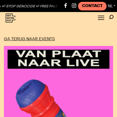
CONTACT
NL
 STOP GENOCIDE 🍉 FREE PALESTINE ●
🍉 STOP GENOCIDE 🍉 FREE PA
▼
GA TERUG NAAR EVENTS