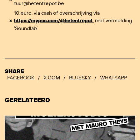
tuur@hetentrepot.be
10 euro, via cash of overschrijving via
https://mypos.com/@hetentrepot
met vermelding
‘Soundlab’
SHARE
FACEBOOK
/
X.COM
/
BLUESKY
/
WHATSAPP
GERELATEERD