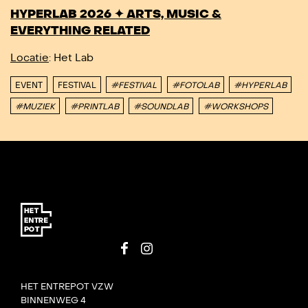
HYPERLAB 2026 ✦ ARTS, MUSIC &
EVERYTHING RELATED
Locatie
: Het Lab
EVENT
FESTIVAL
#FESTIVAL
#FOTOLAB
#HYPERLAB
#MUZIEK
#PRINTLAB
#SOUNDLAB
#WORKSHOPS
HET ENTREPOT VZW
BINNENWEG 4