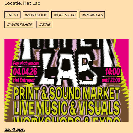
Locatie
: Het Lab
EVENT
WORKSHOP
#OPEN LAB
#PRINTLAB
#WORKSHOP
#ZINE
za. 4 apr.