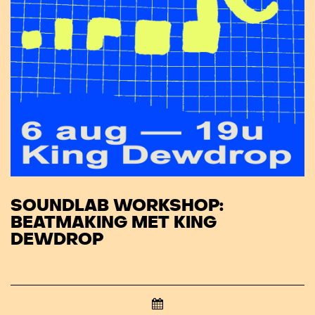
SOUNDLAB WORKSHOP:
BEATMAKING MET KING
DEWDROP