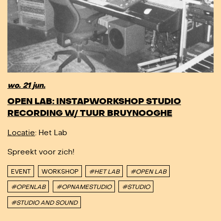
wo. 21 jun.
OPEN LAB: INSTAPWORKSHOP STUDIO
RECORDING W/ TUUR BRUYNOOGHE
Locatie
: Het Lab
Spreekt voor zich!
EVENT
WORKSHOP
#HET LAB
#OPEN LAB
#OPENLAB
#OPNAMESTUDIO
#STUDIO
#STUDIO AND SOUND