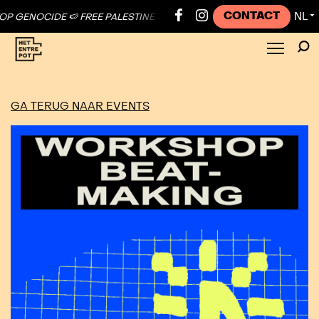
CONTACT
NL
 GENOCIDE 🍉 FREE PALESTINE ●
🍉 STOP GENOCIDE 🍉 FREE PALESTI
▼
GA TERUG NAAR EVENTS