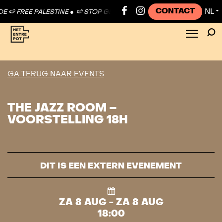
CONTACT
NL
 FREE PALESTINE ●
🍉 STOP GENOCIDE 🍉 FREE PALESTINE ●
🍉 STOP
▼
GA TERUG NAAR EVENTS
THE JAZZ ROOM –
VOORSTELLING 18H
DIT IS EEN EXTERN EVENEMENT
ZA 8 AUG - ZA 8 AUG
18:00