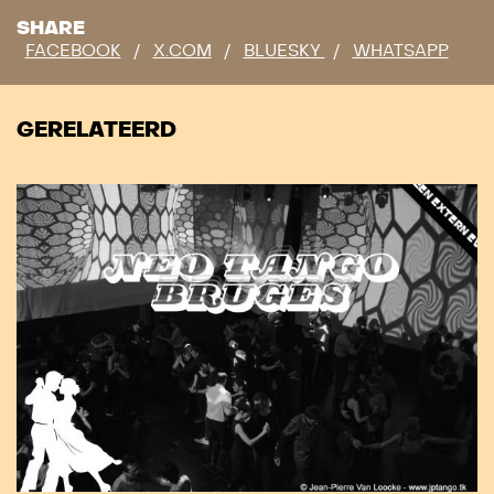
SHARE
FACEBOOK
/
X.COM
/
BLUESKY
/
WHATSAPP
GERELATEERD
DIT IS EEN EXTERN EVENEMENT