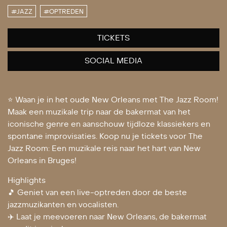
#JAZZ
#OPTREDEN
TICKETS
SOCIAL MEDIA
⭐ Waan je in het oude New Orleans met The Jazz Room!
Maak een muzikale trip naar de bakermat van het
iconische genre en aanschouw tijdloze klassiekers en
spontane improvisaties. Koop nu je tickets voor The
Jazz Room: Een muzikale reis naar het hart van New
Orleans in Bruges!
Highlights
🎵 Geniet van een live-optreden door de beste
jazzmuzikanten en vocalisten.
✈️ Laat je meevoeren naar New Orleans, de bakermat