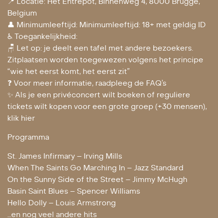
📍 Locatie: Het Entrepot, Binnenweg 4, 8000 Brugge,
Belgium
👤 Minimumleeftijd: Minimumleeftijd: 18+ met geldig ID
♿ Toegankelijkheid:
🪑 Let op: je deelt een tafel met andere bezoekers.
Zitplaatsen worden toegewezen volgens het principe
“wie het eerst komt, het eerst zit”
❓ Voor meer informatie, raadpleeg de FAQ’s
✨ Als je een privéconcert wilt boeken of reguliere
tickets wilt kopen voor een grote groep (+30 mensen),
klik hier
Programma
St. James Infirmary – Irving Mills
When The Saints Go Marching In – Jazz Standard
On the Sunny Side of the Street – Jimmy McHugh
Basin Saint Blues – Spencer Williams
Hello Dolly – Louis Armstrong
…en nog veel andere hits