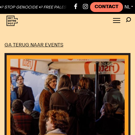
CONTACT
NL
TOP GENOCIDE 🍉 FREE PALESTINE ●
🍉 STOP GENOCIDE 🍉 FREE PALE
▼
GA TERUG NAAR EVENTS