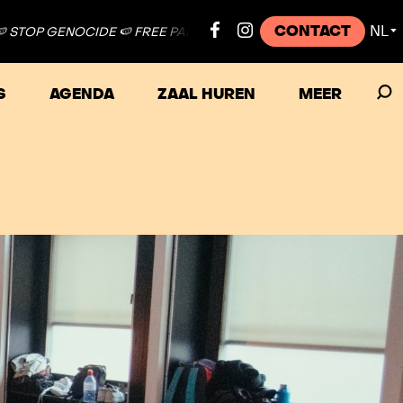
CONTACT
NL
 FREE PALESTINE ●
🍉 STOP GENOCIDE 🍉 FREE PALESTINE ●
🍉 
▼
S
AGENDA
ZAAL HUREN
MEER