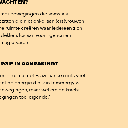
WACHTEN?
n met bewegingen die soms als
zitten die niet enkel aan (cis)vrouwen
rme ruimte creëren waar iedereen zich
ntdekken, los van vooringenomen
mag ervaren.”
ERGIE IN AANRAKING?
 mijn mama met Braziliaanse roots veel
et de energie die ik in femmergy wil
upbewegingen, maar wel om de kracht
wegingen toe-eigende.”