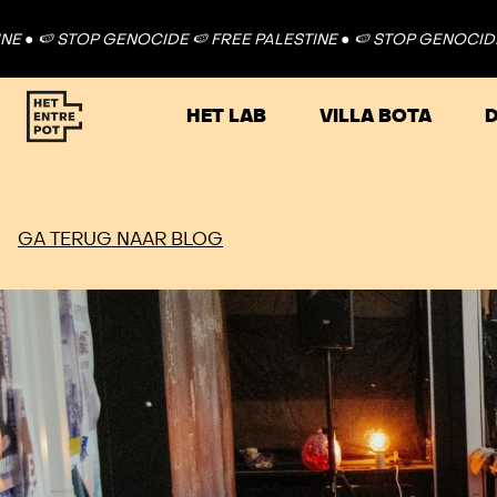
IDE 🍉 FREE PALESTINE ●
🍉 STOP GENOCIDE 🍉 FREE PALESTINE
HET LAB
VILLA BOTA
D
GA TERUG NAAR BLOG