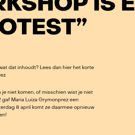
KSHOP IS 
ROTEST”
at dat inhoudt? Lees dan hier het korte
rez
 je niet komen, of misschien wist je niet
22 gaf Maria Luiza Grymonprez een
terdag 8 april komt ze daarmee opnieuw
en!