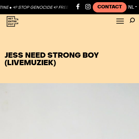
CONTACT
NL
E ●
🍉 STOP GENOCIDE 🍉 FREE PALESTINE ●
🍉 STOP GENOCIDE 🍉 F
▼
JESS NEED STRONG BOY
(LIVEMUZIEK)