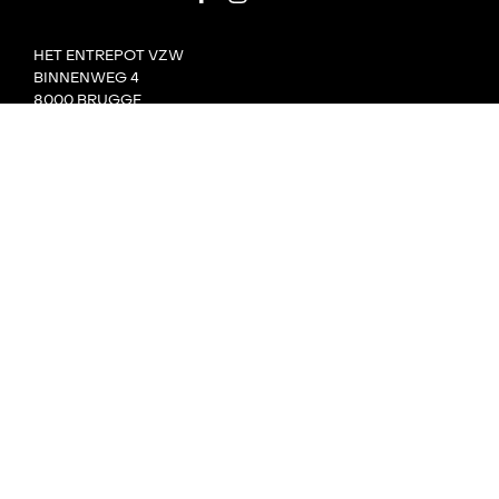
HET ENTREPOT VZW
BINNENWEG 4
8000 BRUGGE
BTW: BE0476480727
E: INFO@HETENTREPOT.BE
HET ONTHAAL IS GEOPEND VAN
MAANDAG-ZATERDAG 9U-22U
ZONDAG 9U-12U
ONZE NIEUWSBRIEF
CONTACT
TEAM
VILLA BOTA
HET LAB
DE TANK
PRIVACY