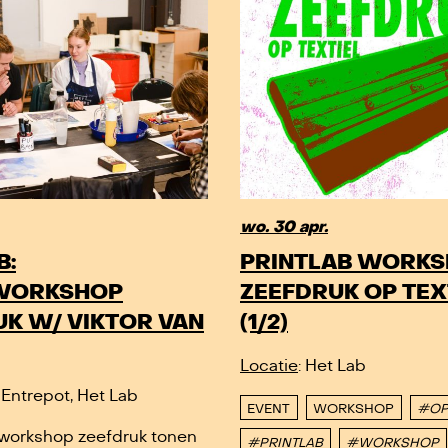
wo. 30 apr.
B:
PRINTLAB WORKS
WORKSHOP
ZEEFDRUK OP TEX
K W/ VIKTOR VAN
(1/2)
Locatie
: Het Lab
t Entrepot, Het Lab
EVENT
WORKSHOP
#OP
pworkshop zeefdruk tonen
#PRINTLAB
#WORKSHOP