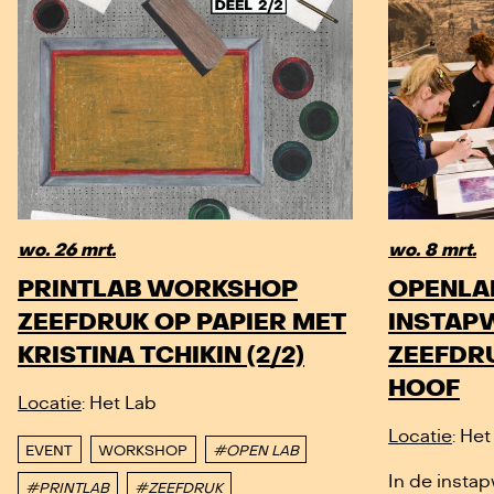
wo. 26 mrt.
wo. 8 mrt.
PRINTLAB WORKSHOP
OPENLA
ZEEFDRUK OP PAPIER MET
INSTAP
KRISTINA TCHIKIN (2/2)
ZEEFDRU
HOOF
Locatie
: Het Lab
Locatie
: He
EVENT
WORKSHOP
#OPEN LAB
In de insta
#PRINTLAB
#ZEEFDRUK