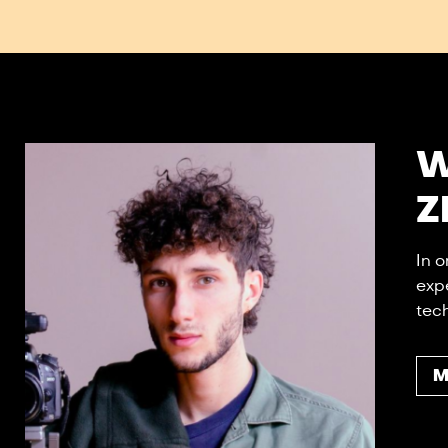
W
Z
In o
exp
tech
M