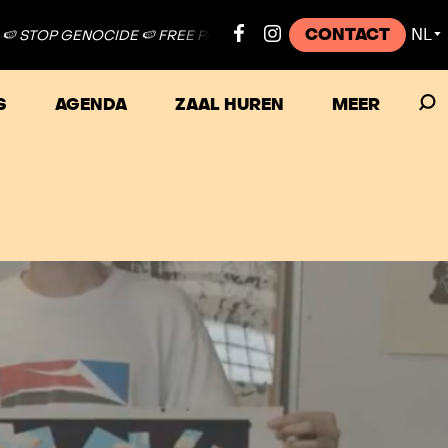
CONTACT
NL
GENOCIDE 🍉 FREE PALESTINE ●
🍉 STOP GENOCIDE 🍉 FREE PALE
▼
S
AGENDA
ZAAL HUREN
MEER