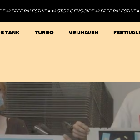
 PALESTINE ●
🍉 STOP GENOCIDE 🍉 FREE PALESTINE ●
🍉 STOP 
E TANK
TURBO
VRIJHAVEN
FESTIVAL