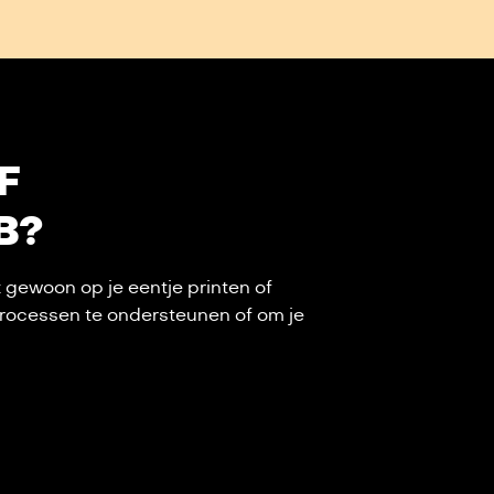
F
B?
k gewoon op je eentje printen of
 processen te ondersteunen of om je