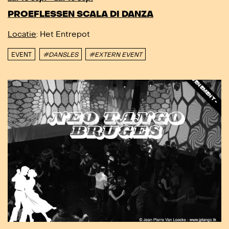
DIT IS EEN EXTERN EVENEMENT - DIT IS EEN EXTERN EVENEMENT -
PROEFLESSEN SCALA DI DANZA
Locatie
: Het Entrepot
EVENT
#DANSLES
#EXTERN EVENT
DIT IS E