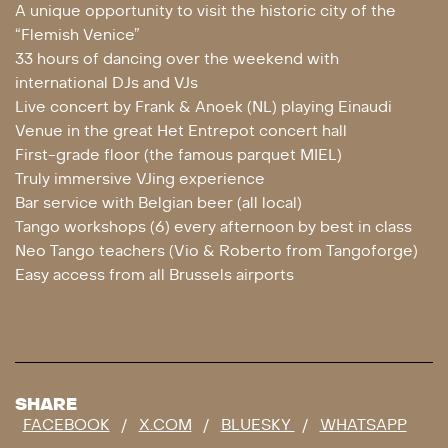
A unique opportunity to visit the historic city of the
“Flemish Venice”
33 hours of dancing over the weekend with
international DJs and VJs
Live concert by Frank & Anoek (NL) playing Einaudi
Venue in the great Het Entrepot concert hall
First-grade floor (the famous parquet MIEL)
Truly immersive VJing experience
Bar service with Belgian beer (all local)
Tango workshops (6) every afternoon by best in class
Neo Tango teachers (Vio & Roberto from Tangoforge)​
Easy access from all Brussels airports
DIT IS EEN EXTERN EVENEMENT - DIT IS EEN EXTERN EVENEMENT -
SHARE
FACEBOOK
/
X.COM
/
BLUESKY
/
WHATSAPP