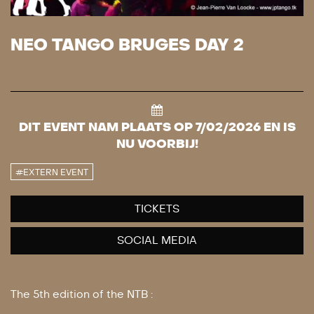
NEO TANGO BRUGES DAY 2
DIT EVENT NAM PLAATS OP 7/02/2026 EN IS
NU VOORBIJ!
#EXTERN EVENT
TICKETS
SOCIAL MEDIA
The 5th edition of the NTB :