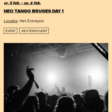
DIT IS EEN EXTERN EVENEMENT - DIT IS EEN EXTERN EVENEMENT -
vr. 5 feb. - za. 6 feb.
NEO TANGO BRUGES DAY 1
Locatie
: Het Entrepot
EVENT
#EXTERN EVENT
DIT IS E