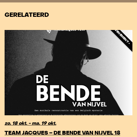
GERELATEERD
DIT IS E
zo. 18 okt. - ma. 19 okt.
TEAM JACQUES – DE BENDE VAN NIJVEL 18