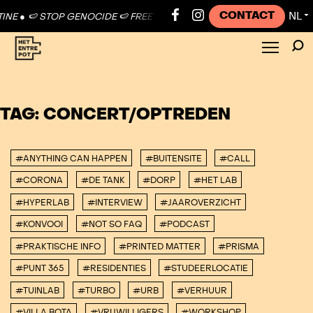
CONTACT
NL
NE ●
🍉 STOP GENOCIDE 🍉 FREE PALESTINE ●
🍉 STOP GENOCIDE 🍉 F
▼
TAG:
CONCERT/OPTREDEN
#ANYTHING CAN HAPPEN
#BUITENSITE
#CALL
#CORONA
#DE TANK
#DORP
#HET LAB
#HYPERLAB
#INTERVIEW
#JAAROVERZICHT
#KONVOOI
#NOT SO FAQ
#PODCAST
#PRAKTISCHE INFO
#PRINTED MATTER
#PRISMA
#PUNT 365
#RESIDENTIES
#STUDEERLOCATIE
#TUINLAB
#TURBO
#URB
#VERHUUR
#VILLA BOTA
#VRIJWILLIGERS
#WORKSHOP