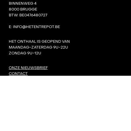
BINNENWEG 4
8000 BRUGGE
BTW: BE0476480727
E: INFO@HETENTREPOT.BE
HET ONTHAAL IS GEOPEND VAN
MAANDAG-ZATERDAG 9U-22U
ZONDAG 9U-12U
ONZE NIEUWSBRIEF
CONTACT
TEAM
VILLA BOTA
HET LAB
DE TANK
PRIVACY
DORP: DIY-FESTIVAL
KONVOOI KUNSTENFESTIVAL
SIGNAAL RADIOFESTIVAL