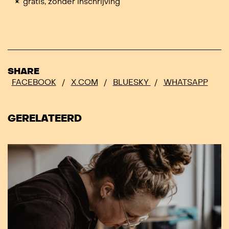
gratis, zonder inschrijving
SHARE
FACEBOOK
/
X.COM
/
BLUESKY
/
WHATSAPP
GERELATEERD