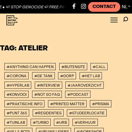
CONTACT
NL
🍉 STOP GENOCIDE 🍉 FREE PALESTINE ●
🍉 STOP GENOCIDE 🍉 FREE
▼
TAG:
ATELIER
#ANYTHING CAN HAPPEN
#BUITENSITE
#CALL
#CORONA
#DE TANK
#DORP
#HET LAB
#HYPERLAB
#INTERVIEW
#JAAROVERZICHT
#KONVOOI
#NOT SO FAQ
#PODCAST
#PRAKTISCHE INFO
#PRINTED MATTER
#PRISMA
#PUNT 365
#RESIDENTIES
#STUDEERLOCATIE
#TUINLAB
#TURBO
#URB
#VERHUUR
#VILLA BOTA
#VRIJWILLIGERS
#WORKSHOP