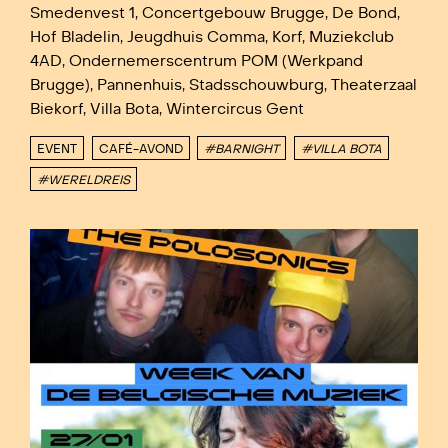
Smedenvest 1, Concertgebouw Brugge, De Bond,
Hof Bladelin, Jeugdhuis Comma, Korf, Muziekclub
4AD, Ondernemerscentrum POM (Werkpand
Brugge), Pannenhuis, Stadsschouwburg, Theaterzaal
Biekorf, Villa Bota, Wintercircus Gent
EVENT
CAFÉ-AVOND
#BARNIGHT
#VILLA BOTA
#WERELDREIS