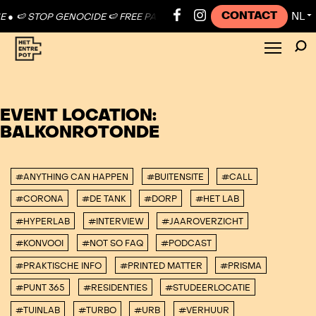
CONTACT
NL
🍉 STOP GENOCIDE 🍉 FREE PALESTINE ●
🍉 STOP GENOCIDE 🍉 FREE 
▼
EVENT LOCATION:
BALKONROTONDE
#ANYTHING CAN HAPPEN
#BUITENSITE
#CALL
#CORONA
#DE TANK
#DORP
#HET LAB
#HYPERLAB
#INTERVIEW
#JAAROVERZICHT
#KONVOOI
#NOT SO FAQ
#PODCAST
#PRAKTISCHE INFO
#PRINTED MATTER
#PRISMA
#PUNT 365
#RESIDENTIES
#STUDEERLOCATIE
#TUINLAB
#TURBO
#URB
#VERHUUR