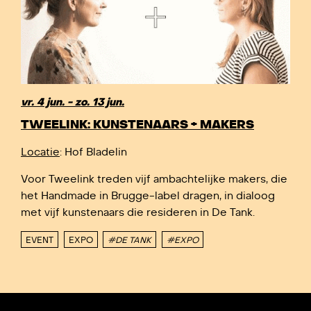
vr. 4 jun. - zo. 13 jun.
TWEELINK: KUNSTENAARS + MAKERS
Locatie
: Hof Bladelin
Voor Tweelink treden vijf ambachtelijke makers, die
het Handmade in Brugge-label dragen, in dialoog
met vijf kunstenaars die resideren in De Tank.
EVENT
EXPO
#DE TANK
#EXPO