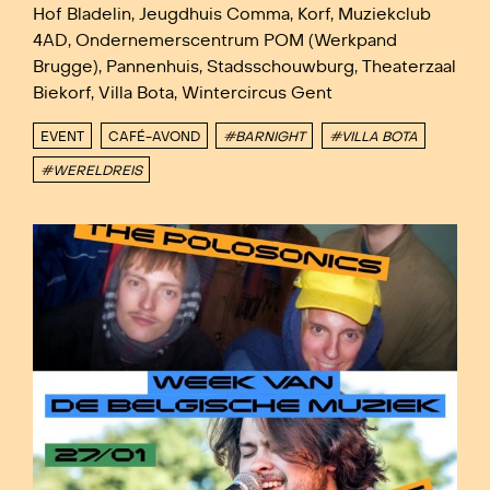
Hof Bladelin, Jeugdhuis Comma, Korf, Muziekclub
4AD, Ondernemerscentrum POM (Werkpand
Brugge), Pannenhuis, Stadsschouwburg, Theaterzaal
Biekorf, Villa Bota, Wintercircus Gent
EVENT
CAFÉ-AVOND
#BARNIGHT
#VILLA BOTA
#WERELDREIS