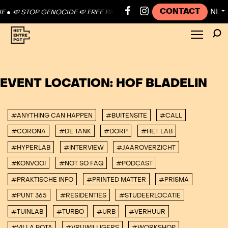
CONTACT
NL
●
🍉 STOP GENOCIDE 🍉 FREE PALESTINE ●
🍉 STOP GENOCIDE 🍉 FREE
▼
EVENT LOCATION:
HOF BLADELIN
#ANYTHING CAN HAPPEN
#BUITENSITE
#CALL
#CORONA
#DE TANK
#DORP
#HET LAB
#HYPERLAB
#INTERVIEW
#JAAROVERZICHT
#KONVOOI
#NOT SO FAQ
#PODCAST
#PRAKTISCHE INFO
#PRINTED MATTER
#PRISMA
#PUNT 365
#RESIDENTIES
#STUDEERLOCATIE
#TUINLAB
#TURBO
#URB
#VERHUUR
#VILLA BOTA
#VRIJWILLIGERS
#WORKSHOP