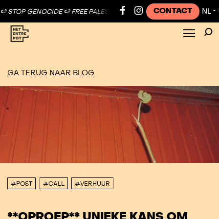
CONTACT
NL
P GENOCIDE 🍉 FREE PALESTINE ●
🍉 STOP GENOCIDE 🍉 FREE PALEST
▼
GA TERUG NAAR BLOG
#POST
#CALL
#VERHUUR
**OPROEP** UNIEKE KANS OM