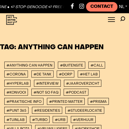
CONTACT
NL
NE ●
🍉 STOP GENOCIDE 🍉 FREE PALESTINE ●
🍉 STOP GENOCIDE 🍉 F
▼
TAG:
ANYTHING CAN HAPPEN
#ANYTHING CAN HAPPEN
#BUITENSITE
#CALL
#CORONA
#DE TANK
#DORP
#HET LAB
#HYPERLAB
#INTERVIEW
#JAAROVERZICHT
#KONVOOI
#NOT SO FAQ
#PODCAST
#PRAKTISCHE INFO
#PRINTED MATTER
#PRISMA
#PUNT 365
#RESIDENTIES
#STUDEERLOCATIE
#TUINLAB
#TURBO
#URB
#VERHUUR
#VILLA BOTA
#VRIJWILLIGERS
#WORKSHOP