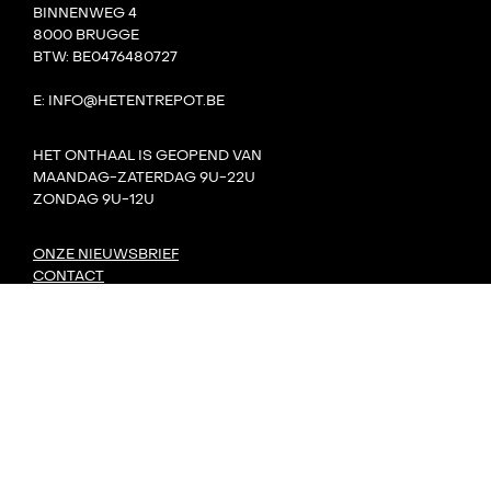
BINNENWEG 4
8000 BRUGGE
BTW: BE0476480727
E: INFO@HETENTREPOT.BE
HET ONTHAAL IS GEOPEND VAN
MAANDAG-ZATERDAG 9U-22U
ZONDAG 9U-12U
ONZE NIEUWSBRIEF
CONTACT
TEAM
VILLA BOTA
HET LAB
DE TANK
PRIVACY
DORP: DIY-FESTIVAL
KONVOOI KUNSTENFESTIVAL
SIGNAAL RADIOFESTIVAL