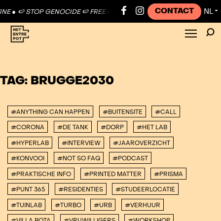
CONTACT
NL
NE ●
🍉 STOP GENOCIDE 🍉 FREE PALESTINE ●
🍉 STOP GENOCIDE 🍉 F
▼
TAG:
BRUGGE2030
#ANYTHING CAN HAPPEN
#BUITENSITE
#CALL
#CORONA
#DE TANK
#DORP
#HET LAB
#HYPERLAB
#INTERVIEW
#JAAROVERZICHT
#KONVOOI
#NOT SO FAQ
#PODCAST
#PRAKTISCHE INFO
#PRINTED MATTER
#PRISMA
#PUNT 365
#RESIDENTIES
#STUDEERLOCATIE
#TUINLAB
#TURBO
#URB
#VERHUUR
#VILLA BOTA
#VRIJWILLIGERS
#WORKSHOP