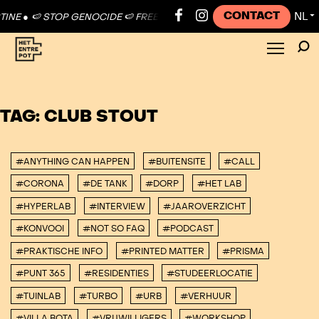
CONTACT
NL
INE ●
🍉 STOP GENOCIDE 🍉 FREE PALESTINE ●
🍉 STOP GENOCIDE 🍉
▼
TAG:
CLUB STOUT
#ANYTHING CAN HAPPEN
#BUITENSITE
#CALL
#CORONA
#DE TANK
#DORP
#HET LAB
#HYPERLAB
#INTERVIEW
#JAAROVERZICHT
#KONVOOI
#NOT SO FAQ
#PODCAST
#PRAKTISCHE INFO
#PRINTED MATTER
#PRISMA
#PUNT 365
#RESIDENTIES
#STUDEERLOCATIE
#TUINLAB
#TURBO
#URB
#VERHUUR
#VILLA BOTA
#VRIJWILLIGERS
#WORKSHOP