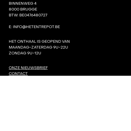
BINNENWEG 4
8000 BRUGGE
BTW: BE0476480727
E: INFO@HETENTREPOT.BE
HET ONTHAAL IS GEOPEND VAN
MAANDAG-ZATERDAG 9U-22U
ZONDAG 9U-12U
ONZE NIEUWSBRIEF
CONTACT
TEAM
VILLA BOTA
HET LAB
DE TANK
PRIVACY
DORP: DIY-FESTIVAL
KONVOOI KUNSTENFESTIVAL
SIGNAAL RADIOFESTIVAL