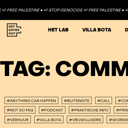
 FREE PALESTINE ●
🍉 STOP GENOCIDE 🍉 FREE PALESTINE ●
🍉 
HET LAB
VILLA BOTA
D
TAG:
COMM
#ANYTHING CAN HAPPEN
#BUITENSITE
#CALL
#CO
#NOT SO FAQ
#PODCAST
#PRAKTISCHE INFO
#PRIN
#VERHUUR
#VILLA BOTA
#VRIJWILLIGERS
#WORKS