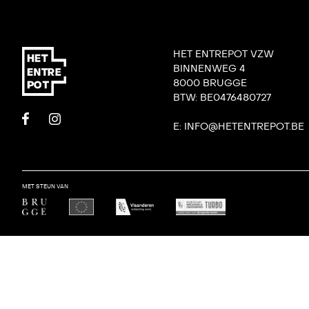
HET ENTREPOT VZW
BINNENWEG 4
8000 BRUGGE
BTW: BE0476480727
E: INFO@HETENTREPOT.BE
MET STEUN VAN