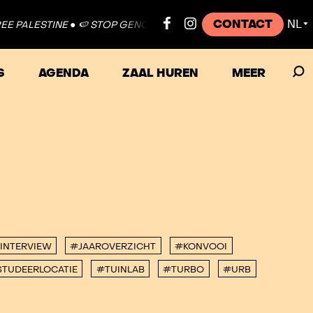
CONTACT
NL
 PALESTINE ●
🍉 STOP GENOCIDE 🍉 FREE PALESTINE ●
🍉 STOP 
▼
S
AGENDA
ZAAL HUREN
MEER
INTERVIEW
#JAAROVERZICHT
#KONVOOI
TUDEERLOCATIE
#TUINLAB
#TURBO
#URB