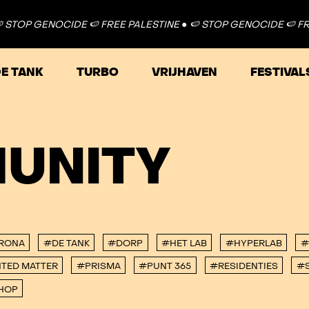
STOP GENOCIDE 🍉 FREE PALESTINE ●
🍉 STOP GENOCIDE 🍉 FREE
E TANK
TURBO
VRIJHAVEN
FESTIVAL
UNITY
RONA
#DE TANK
#DORP
#HET LAB
#HYPERLAB
#
TED MATTER
#PRISMA
#PUNT 365
#RESIDENTIES
#S
HOP