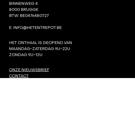
BINNENWEG 4
8000 BRUGGE
BTW: BE0476480727
E: INFO@HETENTREPOT.BE
HET ONTHAAL IS GEOPEND VAN
MAANDAG-ZATERDAG 9U-22U
ZONDAG 9U-12U
ONZE NIEUWSBRIEF
CONTACT
TEAM
VILLA BOTA
HET LAB
DE TANK
PRIVACY
DORP: DIY-FESTIVAL
KONVOOI KUNSTENFESTIVAL
SIGNAAL RADIOFESTIVAL