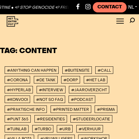
CONTACT
NL
INE ●
🍉 STOP GENOCIDE 🍉 FREE PALESTINE ●
🍉 STOP GENOCIDE 🍉
▼
TAG:
CONTENT
#ANYTHING CAN HAPPEN
#BUITENSITE
#CALL
#CORONA
#DE TANK
#DORP
#HET LAB
#HYPERLAB
#INTERVIEW
#JAAROVERZICHT
#KONVOOI
#NOT SO FAQ
#PODCAST
#PRAKTISCHE INFO
#PRINTED MATTER
#PRISMA
#PUNT 365
#RESIDENTIES
#STUDEERLOCATIE
#TUINLAB
#TURBO
#URB
#VERHUUR
#VILLA BOTA
#VRIJWILLIGERS
#WORKSHOP