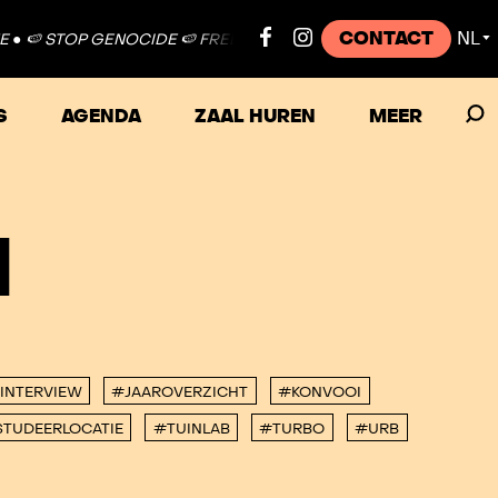
CONTACT
NL
●
🍉 STOP GENOCIDE 🍉 FREE PALESTINE ●
🍉 STOP GENOCIDE 🍉 
▼
S
AGENDA
ZAAL HUREN
MEER
I
INTERVIEW
#JAAROVERZICHT
#KONVOOI
TUDEERLOCATIE
#TUINLAB
#TURBO
#URB