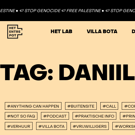
TINE ●
🍉 STOP GENOCIDE 🍉 FREE PALESTINE ●
🍉 STOP GENOCI
HET LAB
VILLA BOTA
D
TAG:
DANII
#ANYTHING CAN HAPPEN
#BUITENSITE
#CALL
#CO
#NOT SO FAQ
#PODCAST
#PRAKTISCHE INFO
#PRIN
#VERHUUR
#VILLA BOTA
#VRIJWILLIGERS
#WORKS