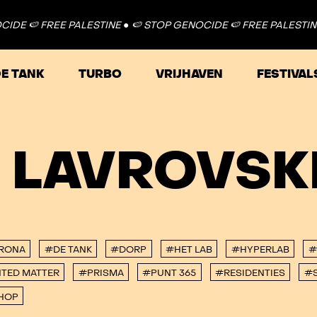
DE 🍉 FREE PALESTINE ●
🍉 STOP GENOCIDE 🍉 FREE PALESTINE 
E TANK
TURBO
VRIJHAVEN
FESTIVAL
L LAVROVSK
RONA
#DE TANK
#DORP
#HET LAB
#HYPERLAB
#
TED MATTER
#PRISMA
#PUNT 365
#RESIDENTIES
#S
HOP