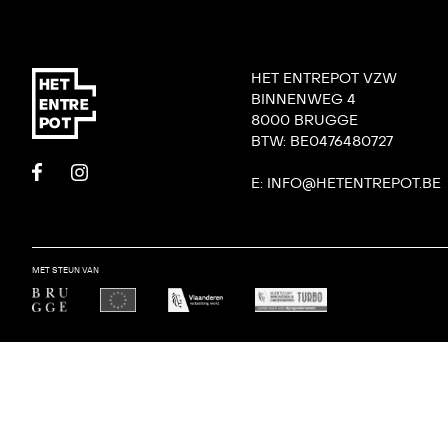
HET ENTREPOT VZW
BINNENWEG 4
8000 BRUGGE
BTW: BE0476480727
E: INFO@HETENTREPOT.BE
MET STEUN VAN