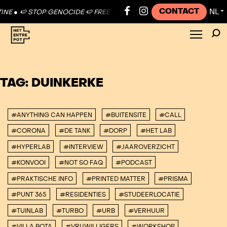
CONTACT
NL
NE ●
🍉 STOP GENOCIDE 🍉 FREE PALESTINE ●
🍉 STOP GENOCIDE 🍉 
▼
TAG:
DUINKERKE
#ANYTHING CAN HAPPEN
#BUITENSITE
#CALL
#CORONA
#DE TANK
#DORP
#HET LAB
#HYPERLAB
#INTERVIEW
#JAAROVERZICHT
#KONVOOI
#NOT SO FAQ
#PODCAST
#PRAKTISCHE INFO
#PRINTED MATTER
#PRISMA
#PUNT 365
#RESIDENTIES
#STUDEERLOCATIE
#TUINLAB
#TURBO
#URB
#VERHUUR
#VILLA BOTA
#VRIJWILLIGERS
#WORKSHOP