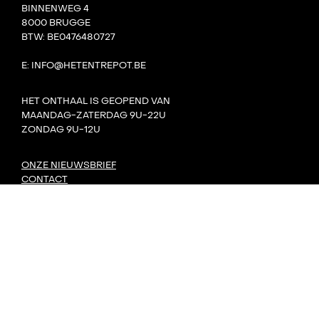
BINNENWEG 4
8000 BRUGGE
BTW: BE0476480727
E: INFO@HETENTREPOT.BE
HET ONTHAAL IS GEOPEND VAN
MAANDAG-ZATERDAG 9U-22U
ZONDAG 9U-12U
ONZE NIEUWSBRIEF
CONTACT
TEAM
VILLA BOTA
HET LAB
DE TANK
PRIVACY
DORP: DIY-FESTIVAL
KONVOOI KUNSTENFESTIVAL
SIGNAAL RADIOFESTIVAL