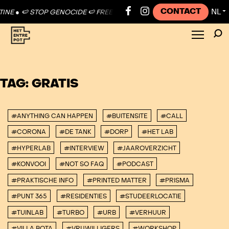
CONTACT
NL
NE ●
🍉 STOP GENOCIDE 🍉 FREE PALESTINE ●
🍉 STOP GENOCIDE 🍉 
▼
TAG:
GRATIS
#ANYTHING CAN HAPPEN
#BUITENSITE
#CALL
#CORONA
#DE TANK
#DORP
#HET LAB
#HYPERLAB
#INTERVIEW
#JAAROVERZICHT
#KONVOOI
#NOT SO FAQ
#PODCAST
#PRAKTISCHE INFO
#PRINTED MATTER
#PRISMA
#PUNT 365
#RESIDENTIES
#STUDEERLOCATIE
#TUINLAB
#TURBO
#URB
#VERHUUR
#VILLA BOTA
#VRIJWILLIGERS
#WORKSHOP