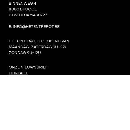
BINNENWEG 4
8000 BRUGGE
BTW: BE0476480727
E: INFO@HETENTREPOT.BE
HET ONTHAAL IS GEOPEND VAN
MAANDAG-ZATERDAG 9U-22U
ZONDAG 9U-12U
ONZE NIEUWSBRIEF
CONTACT
TEAM
VILLA BOTA
HET LAB
DE TANK
PRIVACY
DORP: DIY-FESTIVAL
KONVOOI KUNSTENFESTIVAL
SIGNAAL RADIOFESTIVAL