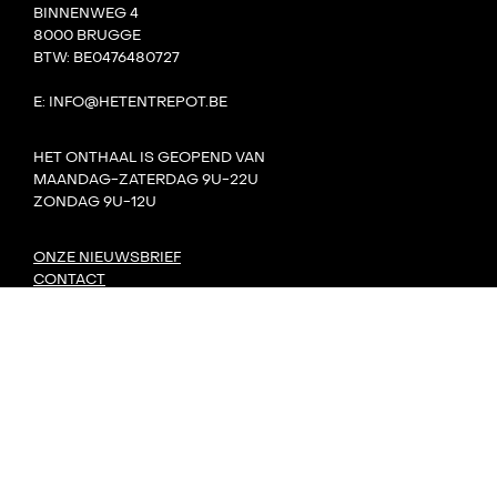
BINNENWEG 4
8000 BRUGGE
BTW: BE0476480727
E: INFO@HETENTREPOT.BE
HET ONTHAAL IS GEOPEND VAN
MAANDAG-ZATERDAG 9U-22U
ZONDAG 9U-12U
ONZE NIEUWSBRIEF
CONTACT
TEAM
VILLA BOTA
HET LAB
DE TANK
PRIVACY
DORP: DIY-FESTIVAL
KONVOOI KUNSTENFESTIVAL
SIGNAAL RADIOFESTIVAL