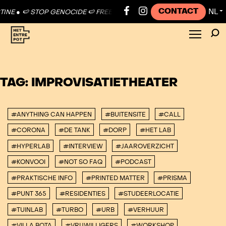
CONTACT
NL
INE ●
🍉 STOP GENOCIDE 🍉 FREE PALESTINE ●
🍉 STOP GENOCIDE 🍉
▼
TAG:
IMPROVISATIETHEATER
#ANYTHING CAN HAPPEN
#BUITENSITE
#CALL
#CORONA
#DE TANK
#DORP
#HET LAB
#HYPERLAB
#INTERVIEW
#JAAROVERZICHT
#KONVOOI
#NOT SO FAQ
#PODCAST
#PRAKTISCHE INFO
#PRINTED MATTER
#PRISMA
#PUNT 365
#RESIDENTIES
#STUDEERLOCATIE
#TUINLAB
#TURBO
#URB
#VERHUUR
#VILLA BOTA
#VRIJWILLIGERS
#WORKSHOP