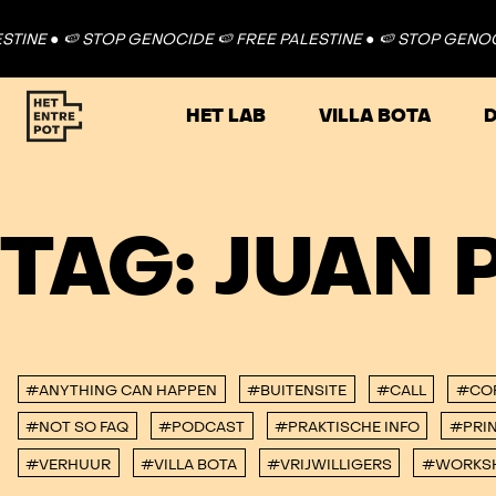
INE ●
🍉 STOP GENOCIDE 🍉 FREE PALESTINE ●
🍉 STOP GENOCID
HET LAB
VILLA BOTA
D
TAG:
JUAN 
#ANYTHING CAN HAPPEN
#BUITENSITE
#CALL
#CO
#NOT SO FAQ
#PODCAST
#PRAKTISCHE INFO
#PRIN
#VERHUUR
#VILLA BOTA
#VRIJWILLIGERS
#WORKS