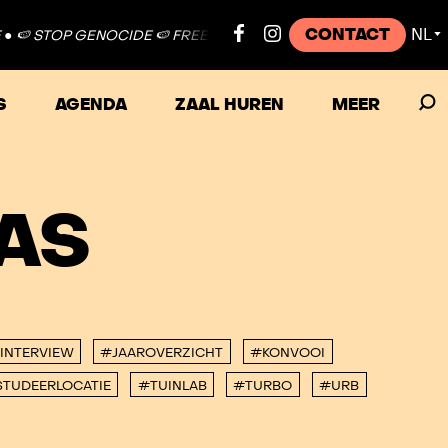
CONTACT
NL
🍉 STOP GENOCIDE 🍉 FREE PALESTINE ●
🍉 STOP GENOCIDE 🍉 
▼
S
AGENDA
ZAAL HUREN
MEER
AS
INTERVIEW
#JAAROVERZICHT
#KONVOOI
TUDEERLOCATIE
#TUINLAB
#TURBO
#URB