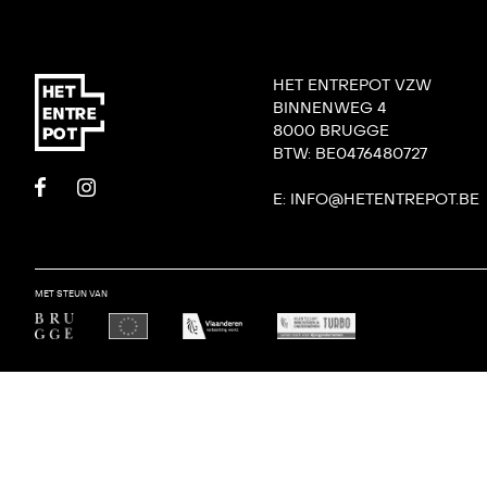
HET ENTREPOT VZW
BINNENWEG 4
8000 BRUGGE
BTW: BE0476480727
E: INFO@HETENTREPOT.BE
MET STEUN VAN