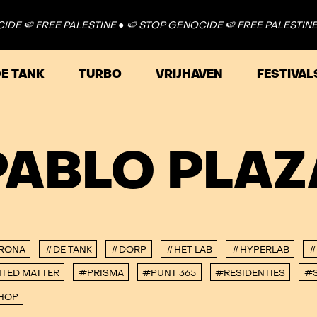
E 🍉 FREE PALESTINE ●
🍉 STOP GENOCIDE 🍉 FREE PALESTINE ●
E TANK
TURBO
VRIJHAVEN
FESTIVAL
PABLO PLAZ
RONA
#DE TANK
#DORP
#HET LAB
#HYPERLAB
#
TED MATTER
#PRISMA
#PUNT 365
#RESIDENTIES
#S
HOP