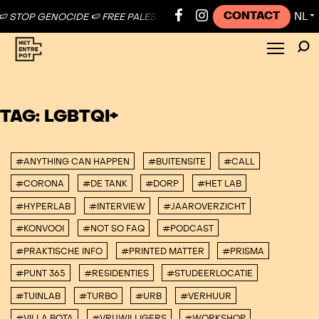
CONTACT
NL
 STOP GENOCIDE 🍉 FREE PALESTINE ●
🍉 STOP GENOCIDE 🍉 FREE P
▼
TAG:
LGBTQI+
#ANYTHING CAN HAPPEN
#BUITENSITE
#CALL
#CORONA
#DE TANK
#DORP
#HET LAB
#HYPERLAB
#INTERVIEW
#JAAROVERZICHT
#KONVOOI
#NOT SO FAQ
#PODCAST
#PRAKTISCHE INFO
#PRINTED MATTER
#PRISMA
#PUNT 365
#RESIDENTIES
#STUDEERLOCATIE
#TUINLAB
#TURBO
#URB
#VERHUUR
#VILLA BOTA
#VRIJWILLIGERS
#WORKSHOP