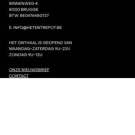
BINNENWEG 4
8000 BRUGGE
BTW: BE0476480727
E: INFO@HETENTREPOT.BE
HET ONTHAAL IS GEOPEND VAN
MAANDAG-ZATERDAG 9U-22U
ZONDAG 9U-12U
ONZE NIEUWSBRIEF
CONTACT
TEAM
VILLA BOTA
HET LAB
DE TANK
PRIVACY
DORP: DIY-FESTIVAL
KONVOOI KUNSTENFESTIVAL
SIGNAAL RADIOFESTIVAL