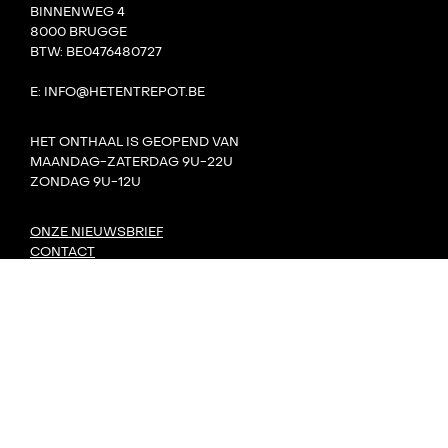
BINNENWEG 4
8000 BRUGGE
BTW: BE0476480727
E: INFO@HETENTREPOT.BE
HET ONTHAAL IS GEOPEND VAN
MAANDAG-ZATERDAG 9U-22U
ZONDAG 9U-12U
ONZE NIEUWSBRIEF
CONTACT
TEAM
VILLA BOTA
HET LAB
DE TANK
PRIVACY
DORP: DIY-FESTIVAL
KONVOOI KUNSTENFESTIVAL
SIGNAAL RADIOFESTIVAL