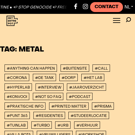
CONTACT
NL
INE ●
🍉 STOP GENOCIDE 🍉 FREE PALESTINE ●
🍉 STOP GENOCIDE 🍉
▼
TAG:
METAL
#ANYTHING CAN HAPPEN
#BUITENSITE
#CALL
#CORONA
#DE TANK
#DORP
#HET LAB
#HYPERLAB
#INTERVIEW
#JAAROVERZICHT
#KONVOOI
#NOT SO FAQ
#PODCAST
#PRAKTISCHE INFO
#PRINTED MATTER
#PRISMA
#PUNT 365
#RESIDENTIES
#STUDEERLOCATIE
#TUINLAB
#TURBO
#URB
#VERHUUR
#VILLA BOTA
#VRIJWILLIGERS
#WORKSHOP