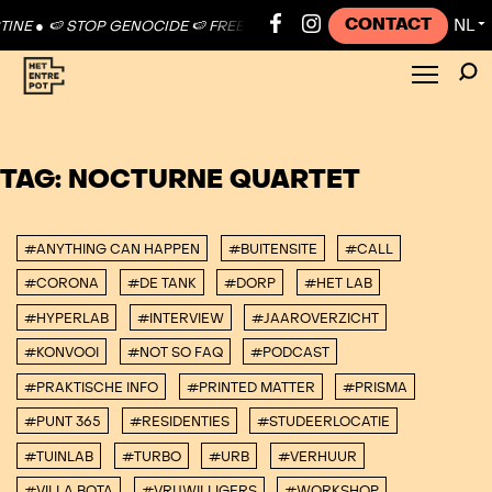
CONTACT
NL
INE ●
🍉 STOP GENOCIDE 🍉 FREE PALESTINE ●
🍉 STOP GENOCIDE 🍉
▼
TAG:
NOCTURNE QUARTET
#ANYTHING CAN HAPPEN
#BUITENSITE
#CALL
#CORONA
#DE TANK
#DORP
#HET LAB
#HYPERLAB
#INTERVIEW
#JAAROVERZICHT
#KONVOOI
#NOT SO FAQ
#PODCAST
#PRAKTISCHE INFO
#PRINTED MATTER
#PRISMA
#PUNT 365
#RESIDENTIES
#STUDEERLOCATIE
#TUINLAB
#TURBO
#URB
#VERHUUR
#VILLA BOTA
#VRIJWILLIGERS
#WORKSHOP