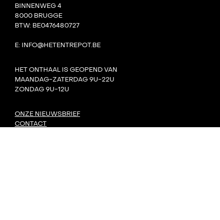
BINNENWEG 4
8000 BRUGGE
BTW: BE0476480727
E: INFO@HETENTREPOT.BE
HET ONTHAAL IS GEOPEND VAN
MAANDAG-ZATERDAG 9U-22U
ZONDAG 9U-12U
ONZE NIEUWSBRIEF
CONTACT
TEAM
VILLA BOTA
HET LAB
DE TANK
PRIVACY
DORP: DIY-FESTIVAL
KONVOOI KUNSTENFESTIVAL
SIGNAAL RADIOFESTIVAL