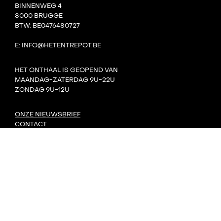
BINNENWEG 4
8000 BRUGGE
BTW: BE0476480727
E: INFO@HETENTREPOT.BE
HET ONTHAAL IS GEOPEND VAN
MAANDAG-ZATERDAG 9U-22U
ZONDAG 9U-12U
ONZE NIEUWSBRIEF
CONTACT
TEAM
VILLA BOTA
HET LAB
DE TANK
PRIVACY
DORP: DIY-FESTIVAL
KONVOOI KUNSTENFESTIVAL
SIGNAAL RADIOFESTIVAL