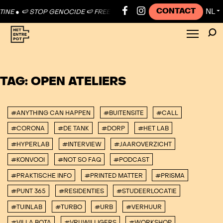
CONTACT
NL
INE ●
🍉 STOP GENOCIDE 🍉 FREE PALESTINE ●
🍉 STOP GENOCIDE 🍉 
▼
TAG:
OPEN ATELIERS
#ANYTHING CAN HAPPEN
#BUITENSITE
#CALL
#CORONA
#DE TANK
#DORP
#HET LAB
#HYPERLAB
#INTERVIEW
#JAAROVERZICHT
#KONVOOI
#NOT SO FAQ
#PODCAST
#PRAKTISCHE INFO
#PRINTED MATTER
#PRISMA
#PUNT 365
#RESIDENTIES
#STUDEERLOCATIE
#TUINLAB
#TURBO
#URB
#VERHUUR
#VILLA BOTA
#VRIJWILLIGERS
#WORKSHOP