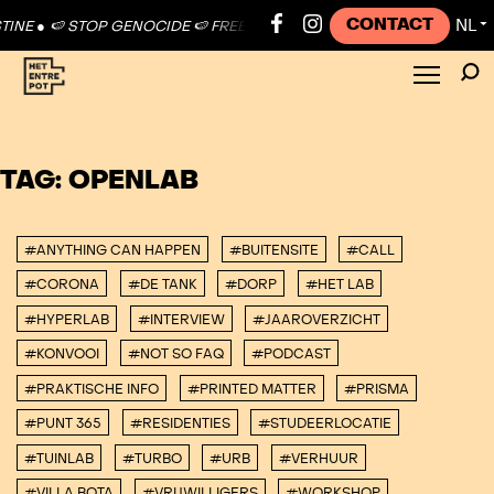
CONTACT
NL
INE ●
🍉 STOP GENOCIDE 🍉 FREE PALESTINE ●
🍉 STOP GENOCIDE 🍉
▼
TAG:
OPENLAB
#ANYTHING CAN HAPPEN
#BUITENSITE
#CALL
#CORONA
#DE TANK
#DORP
#HET LAB
#HYPERLAB
#INTERVIEW
#JAAROVERZICHT
#KONVOOI
#NOT SO FAQ
#PODCAST
#PRAKTISCHE INFO
#PRINTED MATTER
#PRISMA
#PUNT 365
#RESIDENTIES
#STUDEERLOCATIE
#TUINLAB
#TURBO
#URB
#VERHUUR
#VILLA BOTA
#VRIJWILLIGERS
#WORKSHOP