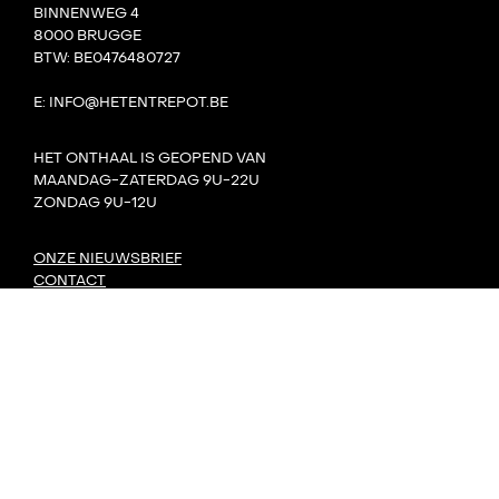
BINNENWEG 4
8000 BRUGGE
BTW: BE0476480727
E: INFO@HETENTREPOT.BE
HET ONTHAAL IS GEOPEND VAN
MAANDAG-ZATERDAG 9U-22U
ZONDAG 9U-12U
ONZE NIEUWSBRIEF
CONTACT
TEAM
VILLA BOTA
HET LAB
DE TANK
PRIVACY
DORP: DIY-FESTIVAL
KONVOOI KUNSTENFESTIVAL
SIGNAAL RADIOFESTIVAL