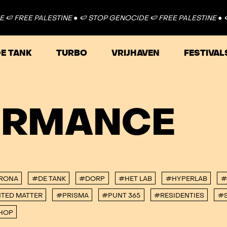
 FREE PALESTINE ●
🍉 STOP GENOCIDE 🍉 FREE PALESTINE ●
🍉
E TANK
TURBO
VRIJHAVEN
FESTIVAL
ORMANCE
RONA
#DE TANK
#DORP
#HET LAB
#HYPERLAB
#
TED MATTER
#PRISMA
#PUNT 365
#RESIDENTIES
#S
HOP