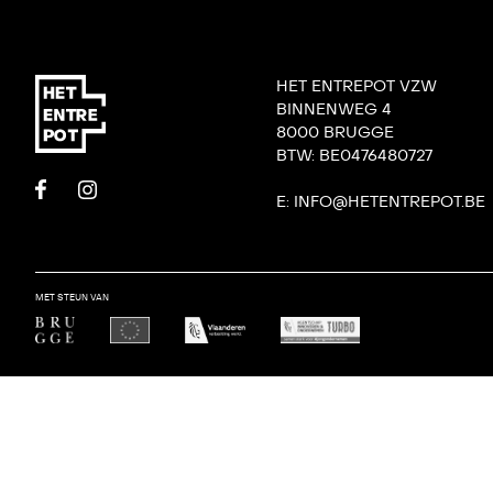
HET ENTREPOT VZW
BINNENWEG 4
8000 BRUGGE
BTW: BE0476480727
E: INFO@HETENTREPOT.BE
MET STEUN VAN