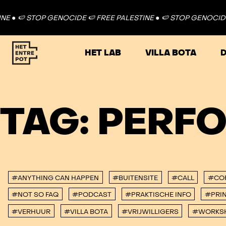
E ●
🍉 STOP GENOCIDE 🍉 FREE PALESTINE ●
🍉 STOP GENOCIDE 
HET LAB
VILLA BOTA
D
TAG:
PERF
#ANYTHING CAN HAPPEN
#BUITENSITE
#CALL
#CO
#NOT SO FAQ
#PODCAST
#PRAKTISCHE INFO
#PRIN
#VERHUUR
#VILLA BOTA
#VRIJWILLIGERS
#WORKS