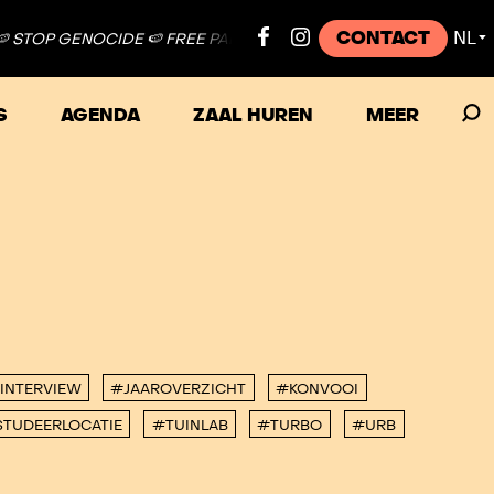
CONTACT
NL
 STOP GENOCIDE 🍉 FREE PALESTINE ●
🍉 STOP GENOCIDE 🍉 FRE
▼
S
AGENDA
ZAAL HUREN
MEER
INTERVIEW
#JAAROVERZICHT
#KONVOOI
TUDEERLOCATIE
#TUINLAB
#TURBO
#URB