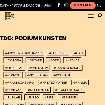
CONTACT
NL
INE ●
🍉 STOP GENOCIDE 🍉 FREE PALESTINE ●
🍉 STOP GENOCIDE 🍉 
▼
TAG:
PODIUMKUNSTEN
#ANYTHING CAN HAPPEN
#BUITENSITE
#CALL
#CORONA
#DE TANK
#DORP
#HET LAB
#HYPERLAB
#INTERVIEW
#JAAROVERZICHT
#KONVOOI
#NOT SO FAQ
#PODCAST
#PRAKTISCHE INFO
#PRINTED MATTER
#PRISMA
#PUNT 365
#RESIDENTIES
#STUDEERLOCATIE
#TUINLAB
#TURBO
#URB
#VERHUUR
#VILLA BOTA
#VRIJWILLIGERS
#WORKSHOP