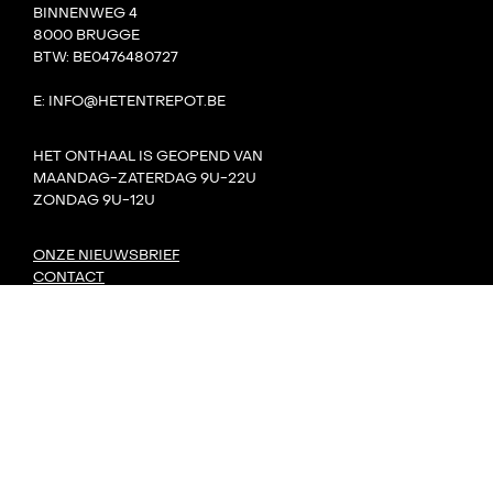
BINNENWEG 4
8000 BRUGGE
BTW: BE0476480727
E: INFO@HETENTREPOT.BE
HET ONTHAAL IS GEOPEND VAN
MAANDAG-ZATERDAG 9U-22U
ZONDAG 9U-12U
ONZE NIEUWSBRIEF
CONTACT
TEAM
VILLA BOTA
HET LAB
DE TANK
PRIVACY
DORP: DIY-FESTIVAL
KONVOOI KUNSTENFESTIVAL
SIGNAAL RADIOFESTIVAL