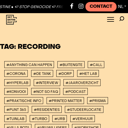
CONTACT
NL
TINE ●
🍉 STOP GENOCIDE 🍉 FREE PALESTINE ●
🍉 STOP GENOCIDE 🍉
▼
TAG:
RECORDING
#ANYTHING CAN HAPPEN
#BUITENSITE
#CALL
#CORONA
#DE TANK
#DORP
#HET LAB
#HYPERLAB
#INTERVIEW
#JAAROVERZICHT
#KONVOOI
#NOT SO FAQ
#PODCAST
#PRAKTISCHE INFO
#PRINTED MATTER
#PRISMA
#PUNT 365
#RESIDENTIES
#STUDEERLOCATIE
#TUINLAB
#TURBO
#URB
#VERHUUR
#VILLA BOTA
#VRIJWILLIGERS
#WORKSHOP