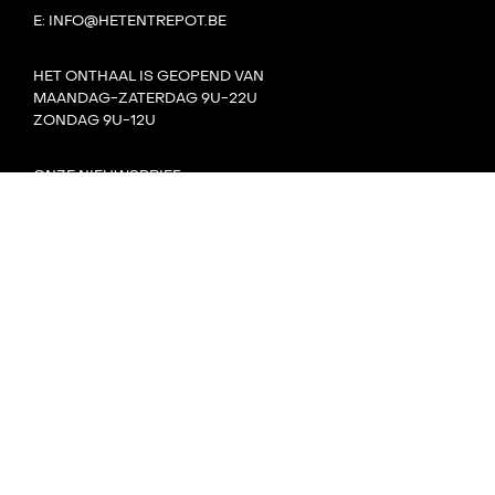
E: INFO@HETENTREPOT.BE
HET ONTHAAL IS GEOPEND VAN
MAANDAG-ZATERDAG 9U-22U
ZONDAG 9U-12U
ONZE NIEUWSBRIEF
CONTACT
TEAM
VILLA BOTA
HET LAB
DE TANK
PRIVACY
DORP: DIY-FESTIVAL
KONVOOI KUNSTENFESTIVAL
SIGNAAL RADIOFESTIVAL
MET STEUN VAN