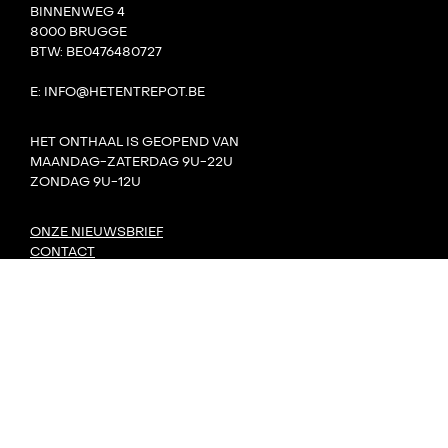
BINNENWEG 4
8000 BRUGGE
BTW: BE0476480727
E: INFO@HETENTREPOT.BE
HET ONTHAAL IS GEOPEND VAN
MAANDAG-ZATERDAG 9U-22U
ZONDAG 9U-12U
ONZE NIEUWSBRIEF
CONTACT
TEAM
VILLA BOTA
HET LAB
DE TANK
PRIVACY
DORP: DIY-FESTIVAL
KONVOOI KUNSTENFESTIVAL
SIGNAAL RADIOFESTIVAL