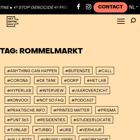
CONTACT
NL
NE ●
🍉 STOP GENOCIDE 🍉 FREE PALESTINE ●
🍉 STOP GENOCIDE 🍉 
▼
TAG:
ROMMELMARKT
#ANYTHING CAN HAPPEN
#BUITENSITE
#CALL
#CORONA
#DE TANK
#DORP
#HET LAB
#HYPERLAB
#INTERVIEW
#JAAROVERZICHT
#KONVOOI
#NOT SO FAQ
#PODCAST
#PRAKTISCHE INFO
#PRINTED MATTER
#PRISMA
#PUNT 365
#RESIDENTIES
#STUDEERLOCATIE
#TUINLAB
#TURBO
#URB
#VERHUUR
#VILLA BOTA
#VRIJWILLIGERS
#WORKSHOP