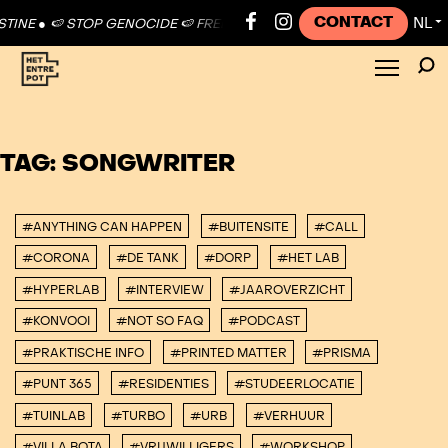
CONTACT
NL
INE ●
🍉 STOP GENOCIDE 🍉 FREE PALESTINE ●
🍉 STOP GENOCIDE 🍉
▼
TAG:
SONGWRITER
#ANYTHING CAN HAPPEN
#BUITENSITE
#CALL
#CORONA
#DE TANK
#DORP
#HET LAB
#HYPERLAB
#INTERVIEW
#JAAROVERZICHT
#KONVOOI
#NOT SO FAQ
#PODCAST
#PRAKTISCHE INFO
#PRINTED MATTER
#PRISMA
#PUNT 365
#RESIDENTIES
#STUDEERLOCATIE
#TUINLAB
#TURBO
#URB
#VERHUUR
#VILLA BOTA
#VRIJWILLIGERS
#WORKSHOP