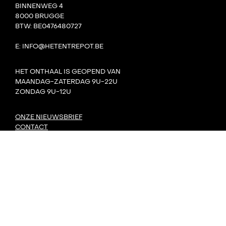
BINNENWEG 4
8000 BRUGGE
BTW: BE0476480727
E: INFO@HETENTREPOT.BE
HET ONTHAAL IS GEOPEND VAN
MAANDAG-ZATERDAG 9U-22U
ZONDAG 9U-12U
ONZE NIEUWSBRIEF
CONTACT
TEAM
VILLA BOTA
HET LAB
DE TANK
PRIVACY
DORP: DIY-FESTIVAL
KONVOOI KUNSTENFESTIVAL
SIGNAAL RADIOFESTIVAL