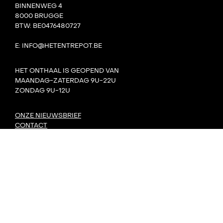
BINNENWEG 4
8000 BRUGGE
BTW: BE0476480727
E: INFO@HETENTREPOT.BE
HET ONTHAAL IS GEOPEND VAN
MAANDAG-ZATERDAG 9U-22U
ZONDAG 9U-12U
ONZE NIEUWSBRIEF
CONTACT
TEAM
VILLA BOTA
HET LAB
DE TANK
PRIVACY
DORP: DIY-FESTIVAL
KONVOOI KUNSTENFESTIVAL
SIGNAAL RADIOFESTIVAL