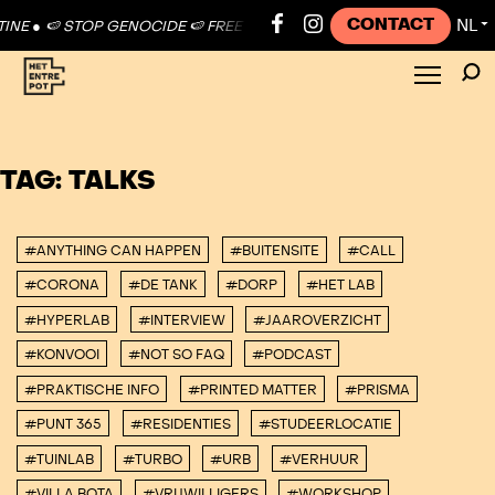
CONTACT
NL
NE ●
🍉 STOP GENOCIDE 🍉 FREE PALESTINE ●
🍉 STOP GENOCIDE 🍉 
▼
TAG:
TALKS
#ANYTHING CAN HAPPEN
#BUITENSITE
#CALL
#CORONA
#DE TANK
#DORP
#HET LAB
#HYPERLAB
#INTERVIEW
#JAAROVERZICHT
#KONVOOI
#NOT SO FAQ
#PODCAST
#PRAKTISCHE INFO
#PRINTED MATTER
#PRISMA
#PUNT 365
#RESIDENTIES
#STUDEERLOCATIE
#TUINLAB
#TURBO
#URB
#VERHUUR
#VILLA BOTA
#VRIJWILLIGERS
#WORKSHOP