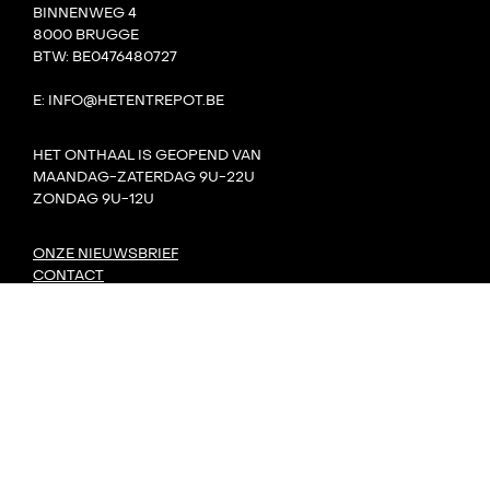
BINNENWEG 4
8000 BRUGGE
BTW: BE0476480727
E: INFO@HETENTREPOT.BE
HET ONTHAAL IS GEOPEND VAN
MAANDAG-ZATERDAG 9U-22U
ZONDAG 9U-12U
ONZE NIEUWSBRIEF
CONTACT
TEAM
VILLA BOTA
HET LAB
DE TANK
PRIVACY
DORP: DIY-FESTIVAL
KONVOOI KUNSTENFESTIVAL
SIGNAAL RADIOFESTIVAL