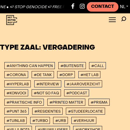
CONTACT
NL
E ●
🍉 STOP GENOCIDE 🍉 FREE PALESTINE ●
🍉 STOP GENOCIDE 🍉 F
▼
TYPE ZAAL:
VERGADERING
#ANYTHING CAN HAPPEN
#BUITENSITE
#CALL
#CORONA
#DE TANK
#DORP
#HET LAB
#HYPERLAB
#INTERVIEW
#JAAROVERZICHT
#KONVOOI
#NOT SO FAQ
#PODCAST
#PRAKTISCHE INFO
#PRINTED MATTER
#PRISMA
#PUNT 365
#RESIDENTIES
#STUDEERLOCATIE
#TUINLAB
#TURBO
#URB
#VERHUUR
#VILLA BOTA
#VRIJWILLIGERS
#WORKSHOP